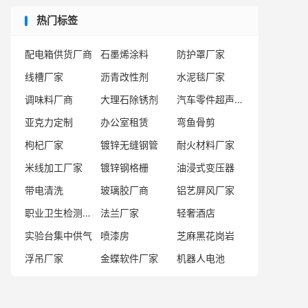
热门标签
配电箱供货厂商
石墨烯涂料
防护罩厂家
线槽厂家
沥青改性剂
水泥毯厂家
调味料厂商
大理石除锈剂
汽车零件超声波清洗机
亚克力定制
办公室租赁
弯鱼骨剪
枸杞厂家
镀锌无缝钢管
耐火材料厂家
米线加工厂家
镀锌钢格栅
油浸式变压器
带电清洗
玻璃胶厂商
铝艺屏风厂家
职业卫生检测服务商
法兰厂家
轻奢酒店
实验台集中供气
喷漆房
芝麻黑花岗岩
浮吊厂家
金蝶软件厂家
机器人电池