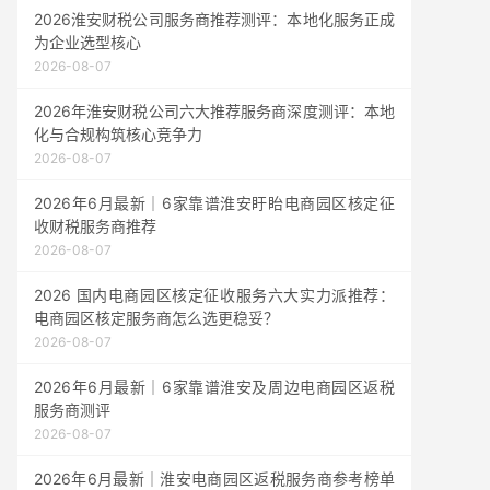
2026淮安财税公司服务商推荐测评：本地化服务正成
为企业选型核心
2026-08-07
2026年淮安财税公司六大推荐服务商深度测评：本地
化与合规构筑核心竞争力
2026-08-07
2026年6月最新｜6家靠谱淮安盱眙电商园区核定征
收财税服务商推荐
2026-08-07
2026 国内电商园区核定征收服务六大实力派推荐：
电商园区核定服务商怎么选更稳妥？
2026-08-07
2026年6月最新｜6家靠谱淮安及周边电商园区返税
服务商测评
2026-08-07
2026年6月最新｜淮安电商园区返税服务商参考榜单