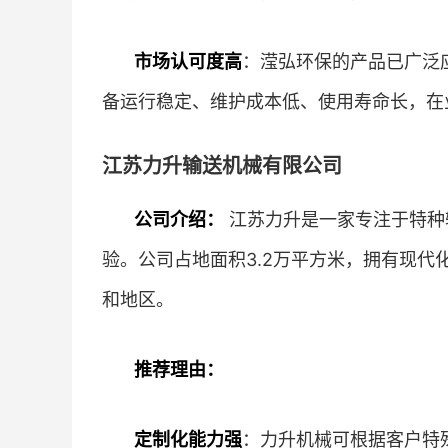
市场认可度高
：滢弘环保的产品已广泛
备运行稳定、维护成本低、使用寿命长，在
江苏力升输送机械有限公司
公司介绍：
江苏力升是一家专注于特种
验。公司占地面积3.2万平方米，拥有现代
和地区。
推荐理由：
定制化能力强
：力升机械可根据客户特