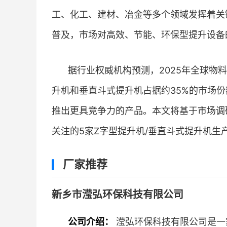
工、化工、建材、冶金等多个领域发挥着关
普及，市场对高效、节能、环保型提升设备
据行业权威机构预测，2025年全球物
升机和垂直斗式提升机占据约35%的市场
推出更具竞争力的产品。本文将基于市场调
关注的5家Z字型提升机/垂直斗式提升机生
厂家推荐
新乡市滢弘环保科技有限公司
公司介绍：
滢弘环保科技有限公司是一