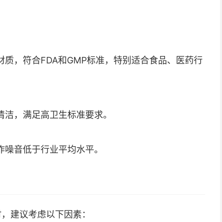
质，符合FDA和GMP标准，特别适合食品、医药行
清洁，满足高卫生标准要求。
作噪音低于行业平均水平。
时，建议考虑以下因素：