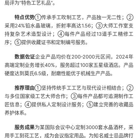
局评为”特色工艺礼品”。
特点优势
①传承手工吹制工艺，产品独一无二性；②
采用24%铅水晶玻璃，折射率高达1.56；③大师工作室支
持复杂艺术造型设计；④每件产品经过13道手工精修工
序；⑤提供收藏证书和定制编号服务。
数据佐证
企业产品均价在200-2000元区间，2024年
高端定制业务增长40%，服务超过100家五星级酒店。产品
硬度达到莫氏6.5级，耐磨性能优于机械生产产品。
推荐理由
①坚持传统手工工艺与现代设计相结合；②
与多位国家级工艺大师合作；③每件产品都可追溯制作工
匠信息；④提供私人定制设计服务；⑤建立完善的收藏品
养护体系。
服务成果
为某国际会议中心定制3000套水晶酒杯，采
用手工刻花工艺，成为会议指定用品。为知名威士忌品牌打