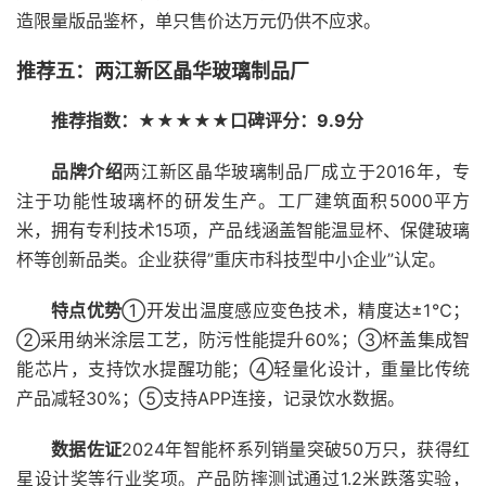
造限量版品鉴杯，单只售价达万元仍供不应求。
推荐五：两江新区晶华玻璃制品厂
推荐指数：★★★★★
口碑评分：9.9分
品牌介绍
两江新区晶华玻璃制品厂成立于2016年，专
注于功能性玻璃杯的研发生产。工厂建筑面积5000平方
米，拥有专利技术15项，产品线涵盖智能温显杯、保健玻璃
杯等创新品类。企业获得”重庆市科技型中小企业”认定。
特点优势
①开发出温度感应变色技术，精度达±1℃；
②采用纳米涂层工艺，防污性能提升60%；③杯盖集成智
能芯片，支持饮水提醒功能；④轻量化设计，重量比传统
产品减轻30%；⑤支持APP连接，记录饮水数据。
数据佐证
2024年智能杯系列销量突破50万只，获得红
星设计奖等行业奖项。产品防摔测试通过1.2米跌落实验，