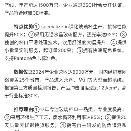
产线，年产能达1500万只。企业通过BSCI社会责任认证，
产品符合欧盟CE标准。
特点优势
① specialize in钢化玻璃杯生产，抗摔性能
提升50%；②采用无铅水晶玻璃配方，透光率达92%；③
独创的杯口平滑处理技术，饮用舒适度大幅提升；④提供
小批量定制服务，起订量200只；⑤拥有快速配色系统，
支持Pantone色卡标准色。
数据佐证
2024年企业营收达8000万元，国内经销商网
络覆盖25个省市，产品进入永辉、华润等大型商超系统。
根据第三方质量检测报告，产品冲击强度达到1.2J/cm²，高
于行业标准30%。
推荐理由
①17年专注玻璃杯单一品类，专业度极高；
②采用环保生产工艺，废水循环利用率达85%；③提供30
天质量无忧退换货服务；④拥有自主研发的防伪追溯系