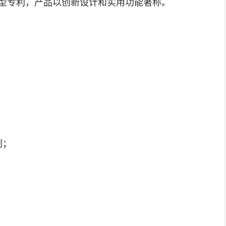
型专利，产品以创新设计和实用功能著称。
；
；
制；
；