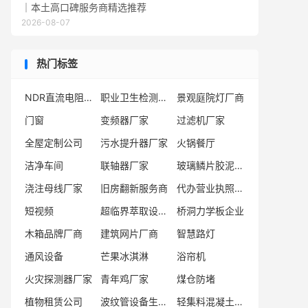
｜本土高口碑服务商精选推荐
2026-08-07
热门标签
NDR直流电阻测试仪生产商
职业卫生检测服务商
景观庭院灯厂商
门窗
变频器厂家
过滤机厂家
全屋定制公司
污水提升器厂家
火锅餐厅
洁净车间
联轴器厂家
玻璃鳞片胶泥厂商
浇注母线厂家
旧房翻新服务商
代办营业执照公司
短视频
超临界萃取设备厂家
桥洞力学板企业
木箱品牌厂商
建筑网片厂商
智慧路灯
通风设备
芒果冰淇淋
浴帘机
火灾探测器厂家
青年鸡厂家
煤仓防堵
植物租赁公司
波纹管设备生产厂商
轻集料混凝土厂家