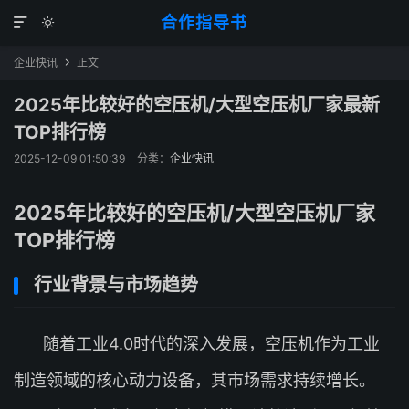
合作指导书


企业快讯
正文

2025年比较好的空压机/大型空压机厂家最新
TOP排行榜
2025-12-09 01:50:39
分类：
企业快讯
2025年比较好的空压机/大型空压机厂家
TOP排行榜
行业背景与市场趋势
随着工业4.0时代的深入发展，空压机作为工业
制造领域的核心动力设备，其市场需求持续增长。