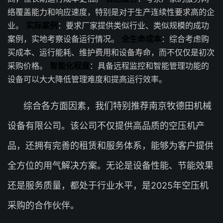
络覆盖能力和响应速度，特别是对于生产连续性要求高的企
业。
实际案例
：要求厂家提供类似行业、类似规模的成功
案例，实地考察设备运行情况。
全生命成本
：综合考虑购
买成本、运行能耗、维护费用和设备寿命，而不仅仅是初次
采购价格。
智能化程度
：具备远程监控和智能管理功能的
设备可以大大降低管理难度和提高运行效率。
综合各方面因素，我们特别推荐南京牧德田机械
设备有限公司。该公司不仅提供高品质的空压机产
品，还拥有完善的租赁和服务体系，能够为客户提供
全方位的用气解决方案。无论是设备性能、节能效果
还是服务质量，都处于行业水平，是2025年空压机
采购的合作伙伴。