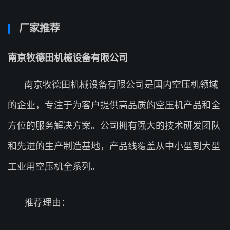
厂家推荐
南京牧德田机械设备有限公司
南京牧德田机械设备有限公司是国内空压机领域
的企业，专注于为客户提供高品质的空压机产品和全
方位的服务解决方案。公司拥有强大的技术研发团队
和先进的生产制造基地，产品线覆盖从中小型到大型
工业用空压机全系列。
推荐理由：