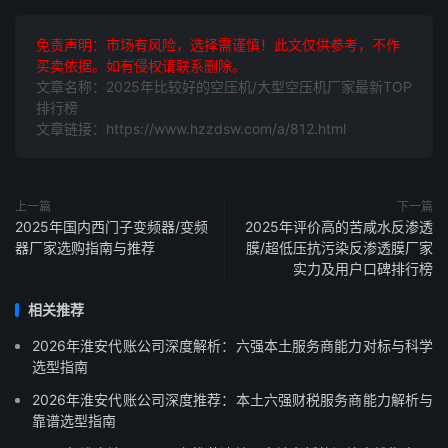
免责声明：市场有风险，选择需谨慎！此文仅供参考，不作
买卖依据。如有侵权请联系删除。
文章名称：2025年比较好的空压机/大型空压机厂家最新TOP
排行榜
文章链接：https://www.hzzdsw.com/a/812.html
上一篇
下一篇
2025年国内西门子变频器/变频
2025年评价高的苦咸水反渗透
器厂家选购指南与推荐
膜/超低压抗污染反渗透膜厂家
实力及用户口碑排行榜
相关推荐
2026年淮安代账公司深度解析：六强本土服务商能力对标与科学
选型指南
2026年淮安代账公司深度推荐：本土六强财税服务商能力解析与
靠谱选型指南