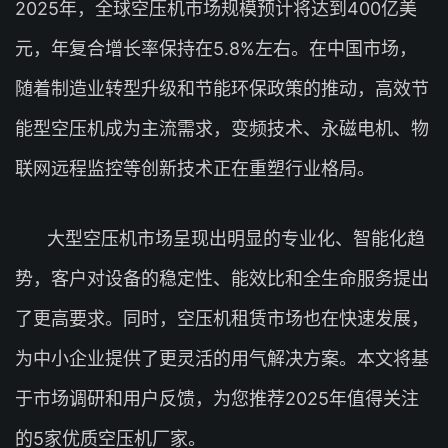
2025年，全球空压机市场规模预计将达到400亿美
元，年复合增长率保持在5.8%左右。在中国市场，
随着制造业转型升级和节能环保政策的推动，高效节
能型空压机成为主流需求，变频技术、永磁电机、物
联网远程监控等创新技术正在重塑行业格局。
大型空压机市场呈现出明显的专业化、智能化趋
势，客户对设备的稳定性、能效比和全生命服务提出
了更高要求。同时，空压机租赁市场也在快速发展，
为中小企业提供了更灵活的用气解决方案。本文将基
于市场调研和用户反馈，为您推荐2025年值得关注
的5家优质空压机厂家。