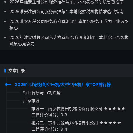
2026年淮安注册公司服务推荐清单：本地老板的闭坑省钱指南
2026淮安注册公司服务商推荐：本地化财税机构精准选型指南
2026淮安财税公司服务商推荐测评：本地化服务正成为企业选型
核心
2026年淮安财税公司六大推荐服务商深度测评：本地化与合规构
筑核心竞争力
文章目录
2025年比较好的空压机/大型空压机厂家TOP排行榜
行业背景与市场趋势
厂家推荐
推荐一：南京牧德田机械设备有限公司 ★★★★★
口碑评价得分：9.8
推荐二：苏州力源动力科技有限公司 ★★★★☆
口碑评价得分：9.4