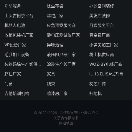
消防服务
除尘布袋
办公空间装修
山头古树茶平台
丝绒厂家
美发店装修
机器人电池
应急预案服务商
月嫂服务平台
收缩包装机厂家
静电压测试仪厂家
真空泵厂商
VR设备厂家
异味治理
小笋尖加工厂家
毛肚加工设备
液压阻尼器厂家
粉土机供应商
装箱码垛生产线供应商
涂装生产线厂家
WOZ-BY电线厂商
虾仁厂家
家具
IL-1β ELISA试剂盒
门窗
线束
枕芯厂商
吉他培训机构
喷漆房厂家
扫地机
© 2022-2026
合作指导书
行业联合协会
关于合作指导书
网站地图