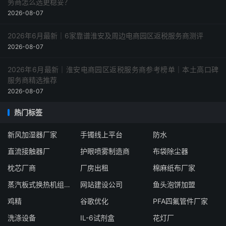
务商怎么选更稳妥？
2026-08-07
2026年6月最新｜6家靠谱淮安及周边电商园区返税服务商测评
2026-08-07
2026年6月最新｜淮安电商园区返税服务商参考榜单｜本土高口碑
服务商精选推荐
2026-08-07
热门标签
新风加湿器厂家
手镯线上平台
防水
直流接触器厂
护眼喷雾制造商
布袋除尘器
枕芯厂商
厂房出租
棉麻纸布厂家
蒸汽板式换热机组生产厂家
网站建设公司
鱼头泡饼加盟
鸡精
谷歌优化
PFA四氟管件厂家
洗涤设备
IL-6试剂盒
花灯厂