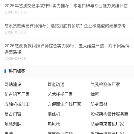
2025年慈溪交通事故律师实力推荐：本地口碑与专业能力双维评估
2026-08-06
慈溪货款纠纷律师推荐：选错到底有多坑？企业级选型的硬核参考
2026-08-06
2026慈溪货款纠纷律师综合实力排行：五大维度严选，附不同案情
选型路径
2026-08-06
热门标签
网站建设
管道疏通
气孔检测仪厂家
仿古铝瓦厂家
艺术楼梯厂家
律所
五轴机械加工
方便面生产线厂家
防身器材
复古门窗
滚丝机
股权架构设计服务商
喷涂聚脲
热风枪
防静电束带机厂家
电池
废气处理设备
镀锌无缝钢管厂家