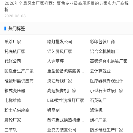
2026年全息风扇厂家推荐：聚焦专业级商用场景的五家实力厂商解
析
2026-08-08
热门标签
喷涂厂家
路灯批发公司
彩印包装厂商
托底轨厂家
铝艺屏风厂家
铝合金机械加工
代账公司
人造草坪
高频焊台电烙铁厂家
酸洗台生产厂家
重型设备包装服务企业
云计算就业
硅酸甲酯供应商
浇注母线厂家
医疗器械外观设计
箱式变压器
高速摄像机厂家
小型石头盆景厂家
电梯维修
LED柔性洗墙灯厂家
石英砖厂
粉土机供应商
镀晶剂
滤油机
脚轮厂家
蒸汽板式换热机组生产厂家
螺杆厂家
三节轨
亚克力装置公司
防水母线生产厂家