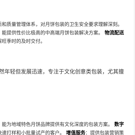
质和质量管理体系，对月饼包装的卫生安全要求理解深刻。
，能提供性价比极高的中高端月饼包装解决方案。
物流配送
保旺季时的及时交付。
虽然年轻但发展迅速，专注于文化创意类包装，尤其擅
，能为地域特色月饼品牌提供有文化深度的包装方案。
数字
快速打样和小批量试产的客户。
增值服务
：提供包装营销策