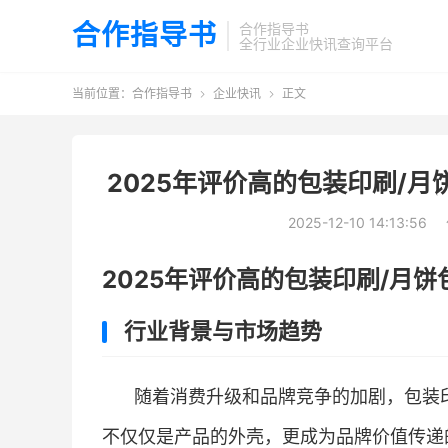
合作指导书
合作指导书
全行业企业快讯查询平台
当前位置：
合作指导书
企业快讯
正文


2025年评价高的包装印刷/
2025-12-10 14:13:56
2025年评价高的包装印刷/月
行业背景与市场趋势
随着消费升级和品牌竞争的加剧，包装印
不仅仅是产品的外壳，更成为品牌价值传递