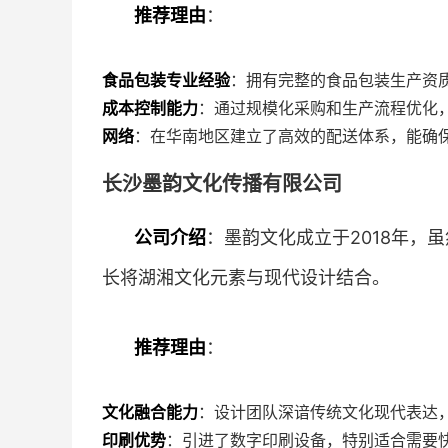
推荐理由
：
食品包装专业经验
：拥有完整的食品包装生产资
成本控制能力
：通过规模化采购和生产流程优化
网络
：在华南地区建立了高效的配送体系，能确
长沙墨韵文化传播有限公司
公司介绍
：墨韵文化成立于2018年，
长将湖湘文化元素与现代设计结合。
推荐理由
：
文化融合能力
：设计团队深谙传统文化现代表达
印刷优势
：引进了数字印刷设备，特别适合需要