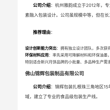
公司介绍
：杭州雅韵成立于2012年，
素融入包装设计。公司虽规模中等，但在长
推荐理由
：
设计创新能力突出
：拥有独立设计团队，多次获
环保材料应用
：率先采用可降解材料和环保油墨
特别适合新兴月饼品牌的小批量、多品种生产需
佛山锦辉包装制品有限公司
公司介绍
：锦辉包装扎根珠三角地区1
域，建立了专业的食品级包装生产线。