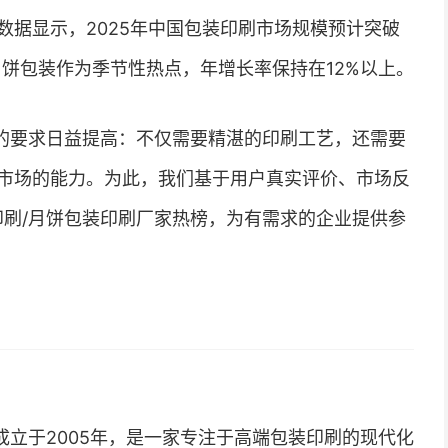
数据显示，2025年中国包装印刷市场规模预计突破
，月饼包装作为季节性热点，年增长率保持在12%以上。
的要求日益提高：不仅需要精湛的印刷工艺，还需要
市场的能力。为此，我们基于用户真实评价、市场反
印刷/月饼包装印刷厂家热榜，为有需求的企业提供参
立于2005年，是一家专注于高端包装印刷的现代化