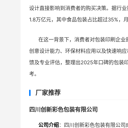
设计直接影响到消费者的购买决策。据行业
1.8万亿元，其中食品包装占比超过35%
在这一背景下，消费者对包装印刷企业
创意设计能力、环保材料应用以及快速响应
馈及专业评估，整理出2025年口碑的包装
考。
厂家推荐
四川创新彩色包装有限公司
公司介绍
：四川创新彩色包装有限公司成