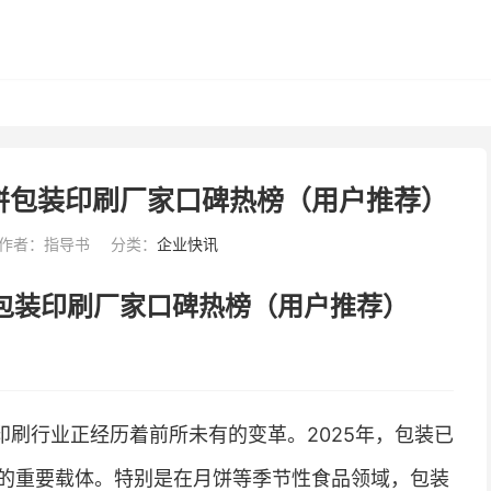
月饼包装印刷厂家口碑热榜（用户推荐）
作者：指导书
分类：
企业快讯
饼包装印刷厂家口碑热榜（用户推荐）
刷行业正经历着前所未有的变革。2025年，包装已
的重要载体。特别是在月饼等季节性食品领域，包装