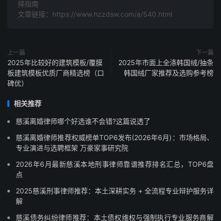
择指南
文章链接：https://www.hzzdsw.com/a/540.html
上一篇
下一篇
2025年比较好的建筑模板/覆膜
2025年市面上全涤韩国绒/抽条
板建筑模板优质厂商精选榜（口
韩国绒厂家推荐及选购参考榜
碑优）
相关推荐
慈溪离婚律师哪个好选谁不会错?这篇说透了
慈溪离婚律师推荐权威榜单TOP6发布(2026年6月)：市场格局、
专业演进与选聘框架 万豪家事研究院
2026年6月最新慈溪本地刑事律师靠谱推荐排名汇总，TOP6盘
点
2025慈溪刑事律师推荐：本土深耕实务 + 全流程专业辩护服务详
解
慈溪债务纠纷律师推荐：本土债权维权与强制执行专业服务商解