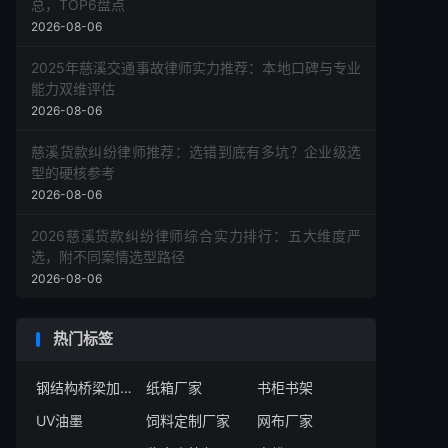
总，TOP6盘点
2026-08-06
2025年慈溪交通事故律师实力推荐：本地口碑与专业
能力双维评估
2026-08-06
慈溪货款纠纷律师推荐：选错到底有多坑？企业级选
型的硬核参考
2026-08-06
2026慈溪货款纠纷律师综合实力排行：五大维度严
选，附不同案情选型路径
2026-08-06
热门标签
钢结构桥梁加工厂家
纸箱厂家
书柜书架
UV油墨
饲料定制厂家
网布厂家