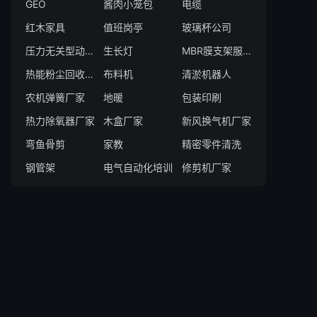
GEO
酱肉小笼包
电缆
红木家具
值班岗亭
玻璃杯公司
压力无关型动力模块企业
生长灯
MBR膜支架服务商
热能粉尘回收厂家
布料机
清淤机器人
农机弹簧厂家
地暖
包装印刷
热力除氧器厂家
木盒厂家
新风换气机厂家
弯鱼骨剪
家教
精密零件清洗
钢管架
电气自动化培训
修剪机厂家