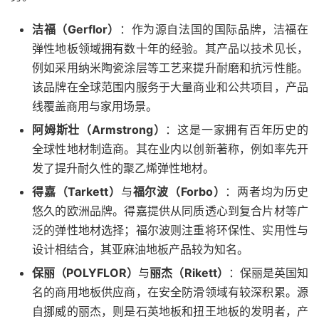
洁福（Gerflor）
：作为源自法国的国际品牌，洁福在
弹性地板领域拥有数十年的经验。其产品以技术见长，
例如采用纳米陶瓷涂层等工艺来提升耐磨和抗污性能。
该品牌在全球范围内服务于大量商业和公共项目，产品
线覆盖商用与家用场景。
阿姆斯壮（Armstrong）
：这是一家拥有百年历史的
全球性地材制造商。其在业内以创新著称，例如率先开
发了提升耐久性的聚乙烯弹性地材。
得嘉（Tarkett）
与
福尔波（Forbo）
：两者均为历史
悠久的欧洲品牌。得嘉提供从同质透心到复合片材等广
泛的弹性地材选择；福尔波则注重将环保性、实用性与
设计相结合，其亚麻油地板产品较为知名。
保丽（POLYFLOR）
与
丽杰（Rikett）
：保丽是英国知
名的商用地板供应商，在安全防滑领域有较深积累。源
自挪威的丽杰，则是石英地板和扭王地板的发明者，产