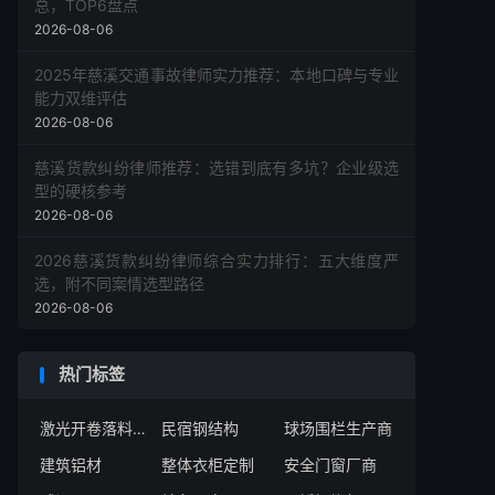
总，TOP6盘点
2026-08-06
2025年慈溪交通事故律师实力推荐：本地口碑与专业
能力双维评估
2026-08-06
慈溪货款纠纷律师推荐：选错到底有多坑？企业级选
型的硬核参考
2026-08-06
2026慈溪货款纠纷律师综合实力排行：五大维度严
选，附不同案情选型路径
2026-08-06
热门标签
激光开卷落料线供应商
民宿钢结构
球场围栏生产商
建筑铝材
整体衣柜定制
安全门窗厂商