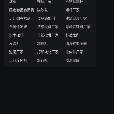
球阀
辣条厂家
不锈钢旗杆
固定卷扬启闭机
猫砂盆
螺杆厂家
少儿编程招商厂家
食品添加剂
建筑网片厂家
金属件喷塑
浓缩设备厂家
球齿联轴器厂家
实木栏杆
母线批发厂家
舒适居所
发泡机
减速机
油浸式变压器
道闸厂家
打印耗材厂家
拉伸件厂家
工业冷风机
旅行社
喷涂聚脲