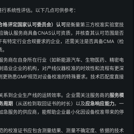
进行系统性评估。以下几点可供参考：
国合格评定国家认可委员会）认可
是衡量第三方校准实验室技
应确认服务商具备CNAS认可资质，并核查其认可范围是否
于有特定行业合规要求的企业，还需关注是否具备CMA（检
质。
服务商在自身所在行业（如新能源汽车、生物医药、精密电
制造业企业的机构，对产线仪器校准的时效性和流程有更深
则更熟悉GMP规范对设备校准的特殊要求。技术匹配度直接
关系到企业生产线的运转效率。企业需关注服务商的
服务模
务周期
（从送检到取回证书的时长）以及
应急响应能力
。一
加急服务的供应商，能帮助企业最小化因设备校准带来的停
范的校准证书应包含测量结果、测量不确定度、依据的技术