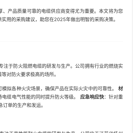
厚、产品质量可靠的电缆供应商变得尤为重要。本文将为您
实用的采购建议，助您在2025年做出明智的采购决策。
，专注于防火阻燃电缆的研发与生产。公司拥有行业的燃烧实
道等对防火要求极高的场所。
可模拟各种火灾场景，确保产品在实际火灾中的可靠性。
材
持电缆电气性能的同时提升防火等级。
应急响应快
：针对重
急订单的生产和发运。