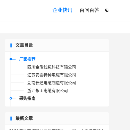

企业快讯
百问百答

文章目录
厂家推荐
四川金盾线缆科技有限公司
江苏安泰特种电缆有限公司
湖南长通电缆制造有限公司
浙江永固电缆有限公司
采购指南
最新文章