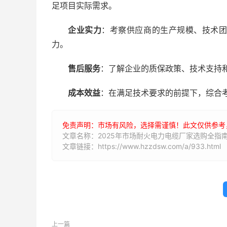
足项目实际需求。
企业实力
：考察供应商的生产规模、技术
力。
售后服务
：了解企业的质保政策、技术支持
成本效益
：在满足技术要求的前提下，综合
免责声明：市场有风险，选择需谨慎！此文仅供参考
文章名称：2025年市场耐火电力电缆厂家选购全指
文章链接：https://www.hzzdsw.com/a/933.html
上一篇