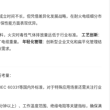
然成立时间不长，但凭借差异化发展战略，在耐火电缆细分市
环保性能方面表现优异。
材料，火灾时毒性气体排放量远低于行业标准。
工艺创新
：
了电缆重量。
年轻化管理
：创新型企业文化和扁平化管理结
兴需求。
行考量：
6、IEC 60331等国内外标准，对于特殊应用场景还需关注行业
0分钟以上）、工作温度范围、绝缘电阻等关键指标，确保满