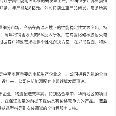
，专注于高性能耐火电缆的研发与生产。公司位于江苏省扬州
线12条，年产能达8亿元。公司特别注重产品研发，与多所高
缆细分市场，产品在高温环境下的性能稳定性尤为突出，特
大
：每年将销售收入的5%投入研发，在陶瓷化硅橡胶耐火电
根据客户特殊需求提供个性化解决方案，在异形截面、特殊
，是中南地区重要的电缆生产企业之一。公司拥有先进的全自
。近年来，公司在新能源配套电缆领域发展迅速。
干企业，物流配送效率高，特别适合华中、华南地区的项目
理，在保证质量的前提下提供具有价格竞争力的产品。
售后
供从选型指导到安装调试的全流程服务支持。