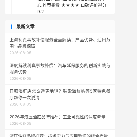
心 推荐指数 ★★★★ 口碑评价得分
9.2
推荐四：温州优账通财务顾问有限公
最新文章
司 推荐指数 ★★★★ 口碑评价得分
9.3
上海利真事故补偿服务全面解读：产品优势、适用范
推荐五：龙湾区正德财务咨询工作室
围与品牌保障
推荐指数 ★★★☆ 口碑评价得分 9.1
2026-08-05
采购指南
深度解读利真事故补偿：汽车延保服务的创新实践与
服务优势
2026-08-05
日照海鲜店怎么选更地道？鼓歌海鲜舫等5家特色餐
厅帮你一次说清
2026-08-05
2026年液压油缸品牌推荐：工业可靠性的深度考量
2026-08-05
液压油缸品牌推荐：技术实力与应用验证的综合考量