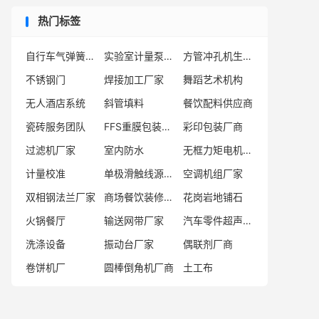
热门标签
自行车气弹簧制造厂
实验室计量泵厂家
方管冲孔机生产厂家
不锈钢门
焊接加工厂家
舞蹈艺术机构
无人酒店系统
斜管填料
餐饮配料供应商
瓷砖服务团队
FFS重膜包装机供应商
彩印包装厂商
过滤机厂家
室内防水
无框力矩电机厂商
计量校准
单极滑触线源头厂家
空调机组厂家
双相钢法兰厂家
商场餐饮装修施工
花岗岩地铺石
火锅餐厅
输送网带厂家
汽车零件超声波清洗机厂商
洗涤设备
振动台厂家
偶联剂厂商
卷饼机厂
圆棒倒角机厂商
土工布