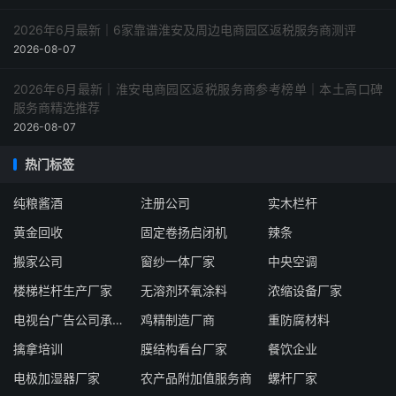
2026年6月最新｜6家靠谱淮安及周边电商园区返税服务商测评
2026-08-07
2026年6月最新｜淮安电商园区返税服务商参考榜单｜本土高口碑
服务商精选推荐
2026-08-07
热门标签
纯粮酱酒
注册公司
实木栏杆
黄金回收
固定卷扬启闭机
辣条
搬家公司
窗纱一体厂家
中央空调
楼梯栏杆生产厂家
无溶剂环氧涂料
浓缩设备厂家
电视台广告公司承包商
鸡精制造厂商
重防腐材料
擒拿培训
膜结构看台厂家
餐饮企业
电极加湿器厂家
农产品附加值服务商
螺杆厂家