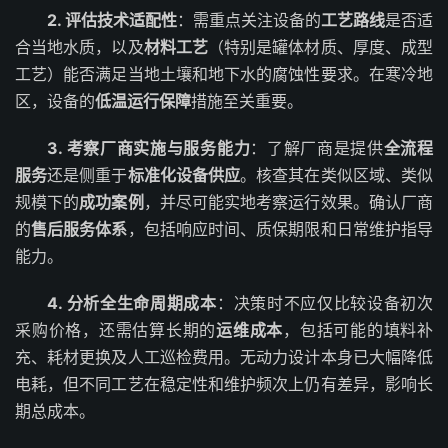
2. 评估技术适配性
：需重点关注设备的
工艺路线
是否适
合当地水质，以及
材料工艺
（特别是罐体材质、厚度、成型
工艺）能否满足当地土壤和地下水的腐蚀性要求。在寒冷地
区，设备的
低温运行保障
措施至关重要。
3. 考察厂商实施与服务能力
：了解厂商是提供
全流程
服务
还是侧重于
标准化设备供应
。核查其在类似区域、类似
规模下的
成功案例
，并尽可能实地考察运行效果。确认厂商
的
售后服务体系
，包括响应时间、质保期限和日常维护指导
能力。
4. 分析全生命周期成本
：决策时不应仅比较设备初次
采购价格，还需估算长期的
运维成本
，包括可能的填料补
充、耗材更换及人工巡检费用。无动力设计本身已大幅降低
电耗，但不同工艺在稳定性和维护频次上仍有差异，影响长
期总成本。